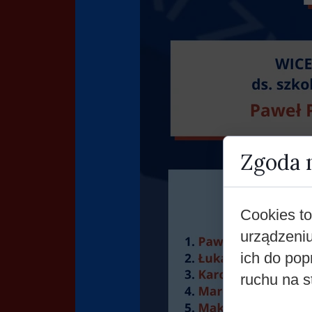
Zgoda n
Cookies to
urządzeni
ich do pop
ruchu na s