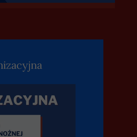
-13
KURS UEFA B 26
KURS UEFA YOUTH B 26
nizacyjna