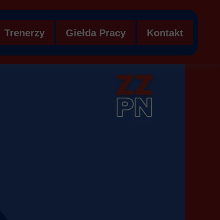
Trenerzy
Giełda Pracy
Kontakt
ezentacje
Aktualności -Trenerzy
Klub szuka trenera!
sultację kadry ZZPN
Kursy trenerskie UEFA
Trener szuka klubu!
Kurs animatora piłki nożnej
Nabór na kursy
Licencje trenerskie
e
Dokumenty
-15
KURS UEFA C III.26