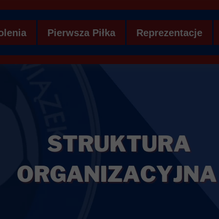
olenia
Pierwsza Piłka
Reprezentacje
WS ZZPN
Aktualności - Pierwsza Piłka
Aktualności - Repr
anizacyjna
Koordynatorzy
Zgłoszenie na kon
Piłkarski Festiwal Skrzata
Kadra 2012
demia Młodych Orłów
Ankieta do zgłaszania drużyn
Kadra 2013
Ankieta do zgłaszania terminów
Kadra 2014
Terminarz Rozgrywek/Grupy Turniejow
Kadra 2015
Sprawozdanie z turnieju
Kadra Dziewcząt U