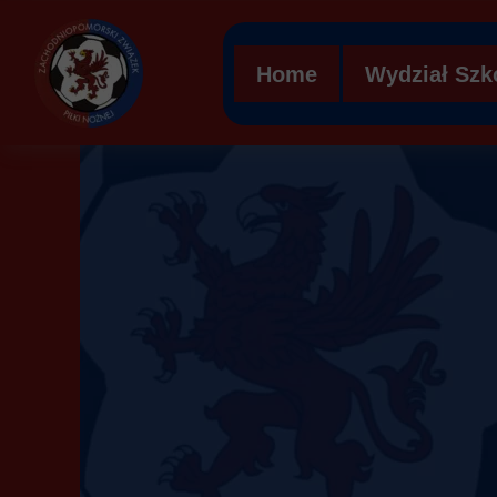
Home
Wydział Szk
Regulamin 
Struktura org
Ławka kar
Mobilna Aka