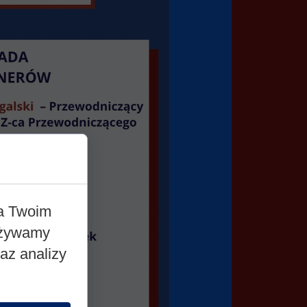
na Twoim
 Używamy
raz analizy