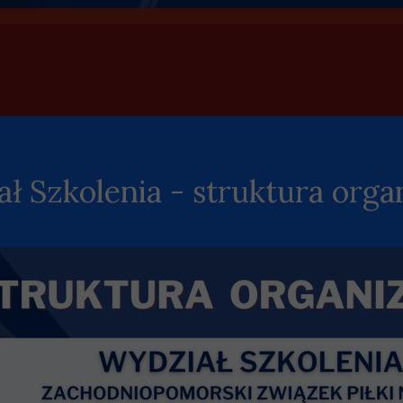
Pliki do pobrania
Kadra Dziewcząt U
Fanpage #PierwszaPilka
ł Szkolenia - struktura orga