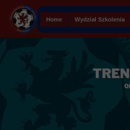
Home
Wydział Szkolenia
Regulamin WS ZZPN
Struktura organizacy
Ławka kar
Mobilna Akademia Mł