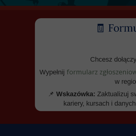
🧾 Form
Chcesz dołączy
formularz zgłoszenio
Wypełnij
w regi
📌
Wskazówka:
Zaktualizuj s
kariery, kursach i dany