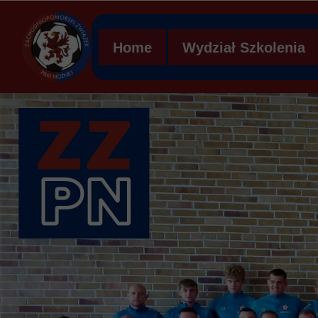
Home
Wydział Szkolenia
Regulamin WS ZZPN
Struktura organizacy
Ławka kar
Mobilna Akademia Mł