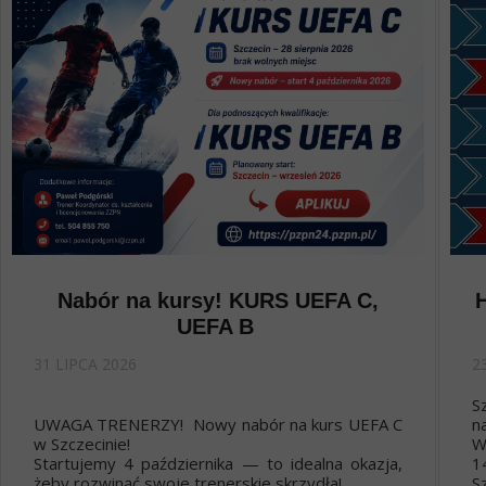
Nabór na kursy! KURS UEFA C,
UEFA B
31 LIPCA 2026
2
S
UWAGA TRENERZY! Nowy nabór na kurs UEFA C
n
w Szczecinie!
W
Startujemy 4 października — to idealna okazja,
1
żeby rozwinąć swoje trenerskie skrzydła!
Sz