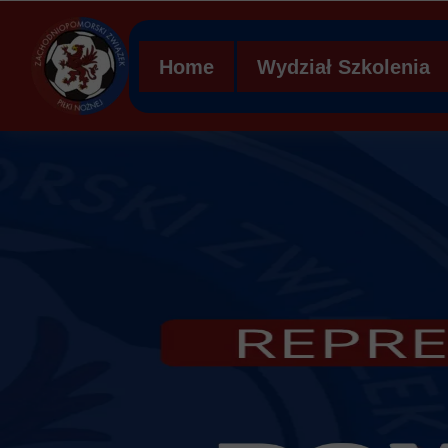
Home
Wydział Szkolenia
Regulamin WS ZZPN
Struktura organizacy
Ławka kar
Mobilna Akademia Mł