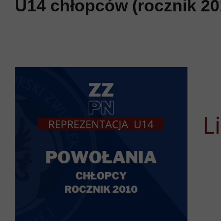
U14 chłopców (rocznik 2
L