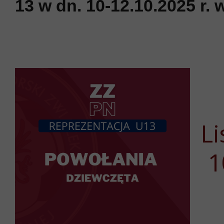
13 w dn. 10-12.10.2025 r.
L
1