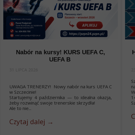
Nabór na kursy! KURS UEFA C,
UEFA B
31 LIPCA 2026
2
S
UWAGA TRENERZY! Nowy nabór na kurs UEFA C
n
w Szczecinie!
W
Startujemy 4 października — to idealna okazja,
1
żeby rozwinąć swoje trenerskie skrzydła!
Sz
Ale to nie...
C
Czytaj dalej →