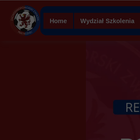
Home
Wydział Szkolenia
Regulamin WS ZZPN
Struktura organizacy
Ławka kar
Mobilna Akademia Mł