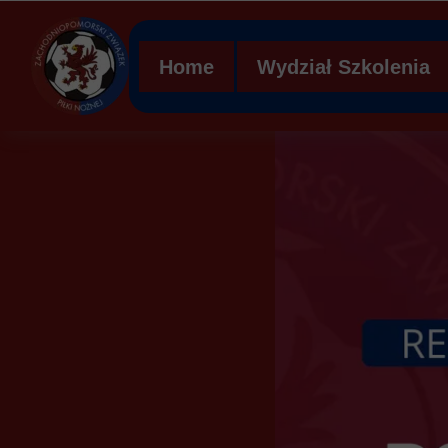
Home
Wydział Szkolenia
Regulamin WS ZZPN
Struktura organizacy
Ławka kar
Mobilna Akademia Mł