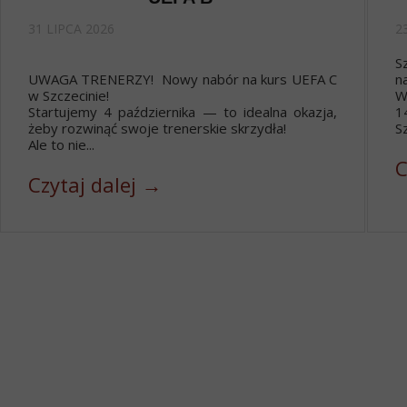
31 LIPCA 2026
2
S
UWAGA TRENERZY! Nowy nabór na kurs UEFA C
n
w Szczecinie!
W
Startujemy 4 października — to idealna okazja,
1
żeby rozwinąć swoje trenerskie skrzydła!
Sz
Ale to nie...
C
Czytaj dalej →