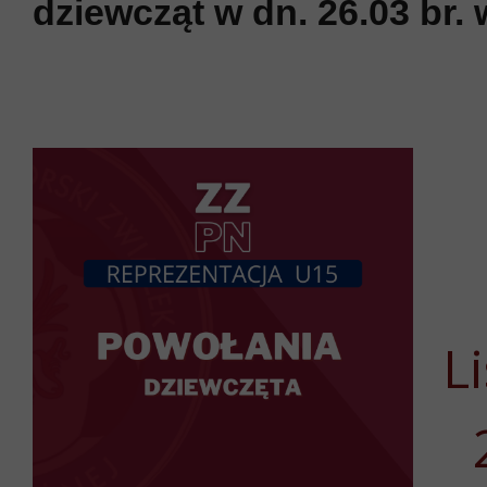
dziewcząt w dn. 26.03 br. 
L