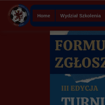
Home
Wydział Szkolenia
Regulamin WS ZZPN
Struktura organizacy
Ławka kar
Mobilna Akademia Mł