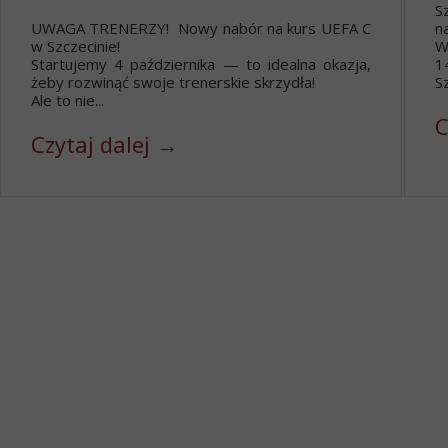
S
UWAGA TRENERZY! Nowy nabór na kurs UEFA C
n
w Szczecinie!
W
Startujemy 4 października — to idealna okazja,
1
żeby rozwinąć swoje trenerskie skrzydła!
Sz
Ale to nie...
C
Czytaj dalej →