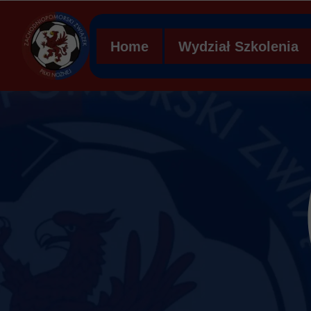
Home
Wydział Szkolenia
Regulamin WS ZZPN
Struktura organizacy
Ławka kar
Mobilna Akademia Mł