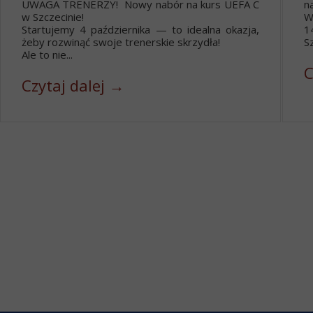
UWAGA TRENERZY! Nowy nabór na kurs UEFA C
n
w Szczecinie!
W
Startujemy 4 października — to idealna okazja,
1
żeby rozwinąć swoje trenerskie skrzydła!
Sz
Ale to nie...
C
Czytaj dalej →