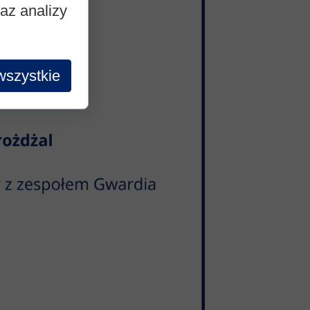
raz analizy
wszystkie