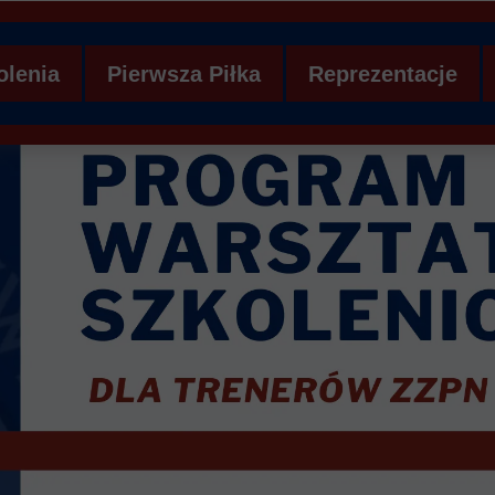
olenia
Pierwsza Piłka
Reprezentacje
WS ZZPN
Aktualności - Pierwsza Piłka
Aktualności - Repr
anizacyjna
Koordynatorzy
Zgłoszenie na kon
Piłkarski Festiwal Skrzata
Kadra 2012
demia Młodych Orłów
Ankieta do zgłaszania drużyn
Kadra 2013
Ankieta do zgłaszania terminów
Kadra 2014
Terminarz Rozgrywek/Grupy Turniejow
Kadra 2015
Sprawozdanie z turnieju
Kadra Dziewcząt U