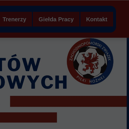
Trenerzy
Giełda Pracy
Kontakt
ezentacje
Aktualności -Trenerzy
Klub szuka trenera!
sultację kadry ZZPN
Kursy trenerskie UEFA
Trener szuka klubu!
Kurs animatora piłki nożnej
Nabór na kursy
Licencje trenerskie
e
Dokumenty
-15
KURS UEFA C III.26