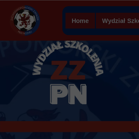
Home
Wydział Szk
Regulamin 
Struktura org
Ławka kar
Mobilna Aka