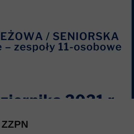
-13
KURS UEFA B 26
KURS UEFA YOUTH B 26
w ZZPN