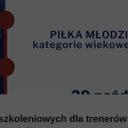
Pliki do pobrania
Kadra Dziewcząt U
Fanpage #PierwszaPilka
szkoleniowych dla treneró