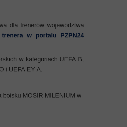
owa dla trenerów województwa
o trenera w portalu PZPN24
nerskich w kategoriach UEFA B,
RO i UEFA EY A.
 i na boisku MOSIR MILENIUM w