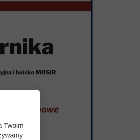
na Twoim
 Używamy