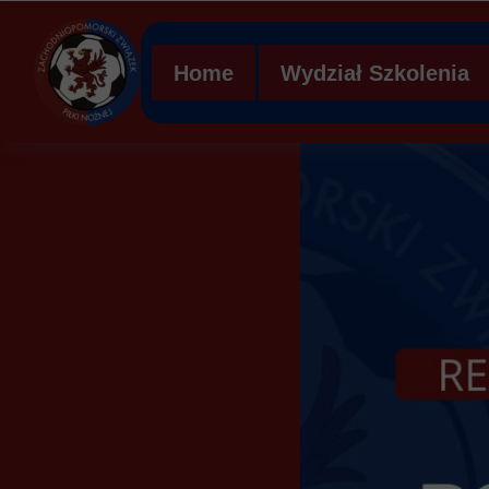
Home
Wydział Szkolenia
Regulamin WS ZZPN
Struktura organizacy
Ławka kar
Mobilna Akademia Mł