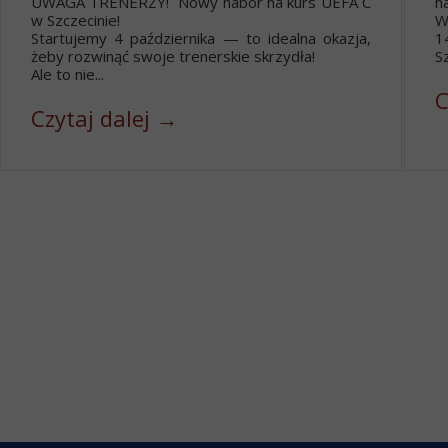
UWAGA TRENERZY! Nowy nabór na kurs UEFA C
n
w Szczecinie!
W
Startujemy 4 października — to idealna okazja,
1
żeby rozwinąć swoje trenerskie skrzydła!
Sz
Ale to nie...
C
Czytaj dalej →