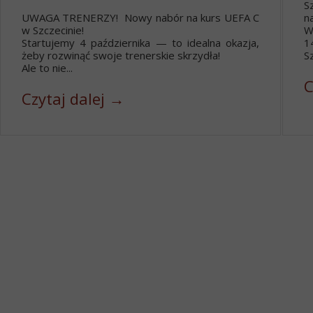
S
UWAGA TRENERZY! Nowy nabór na kurs UEFA C
n
w Szczecinie!
W
Startujemy 4 października — to idealna okazja,
1
żeby rozwinąć swoje trenerskie skrzydła!
Sz
Ale to nie...
C
Czytaj dalej →