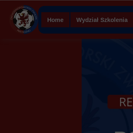
Home
Wydział Szkolenia
Regulamin WS ZZPN
Struktura organizacy
Ławka kar
Mobilna Akademia Mł