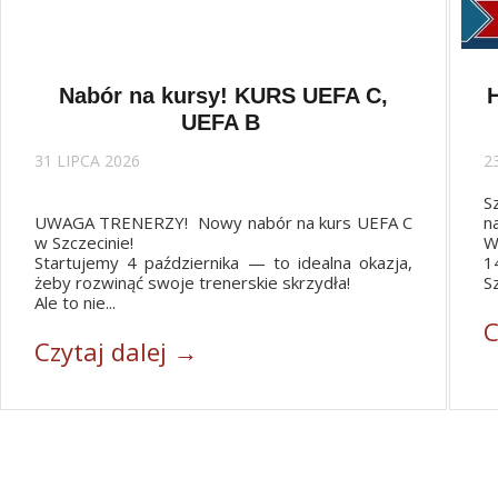
Nabór na kursy! KURS UEFA C,
UEFA B
31 LIPCA 2026
2
S
UWAGA TRENERZY! Nowy nabór na kurs UEFA C
n
w Szczecinie!
W
Startujemy 4 października — to idealna okazja,
1
żeby rozwinąć swoje trenerskie skrzydła!
Sz
Ale to nie...
C
Czytaj dalej →