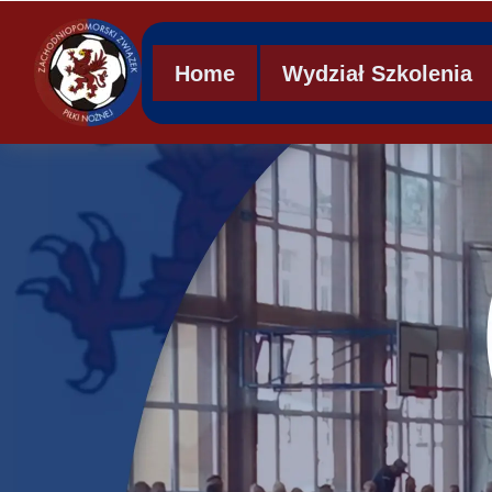
Home
Wydział Szkolenia
Regulamin WS ZZPN
Struktura organizacy
Ławka kar
Mobilna Akademia Mł